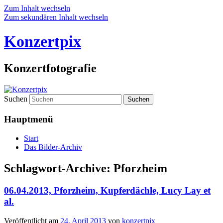
Zum Inhalt wechseln
Zum sekundären Inhalt wechseln
Konzertpix
Konzertfotografie
Suchen
Hauptmenü
Start
Das Bilder-Archiv
Schlagwort-Archive:
Pforzheim
06.04.2013, Pforzheim, Kupferdächle, Lucy Lay et
al.
Veröffentlicht am
24. April 2013
von
konzertpix