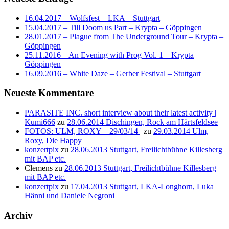
16.04.2017 – Wolfsfest – LKA – Stuttgart
15.04.2017 – Till Doom us Part – Krypta – Göppingen
28.01.2017 – Plague from The Underground Tour – Krypta –
Göppingen
25.11.2016 – An Evening with Prog Vol. 1 – Krypta
Göppingen
16.09.2016 – White Daze – Gerber Festival – Stuttgart
Neueste Kommentare
PARASITE INC. short interview about their latest activity |
Kumi666
zu
28.06.2014 Dischingen, Rock am Härtsfeldsee
FOTOS: ULM, ROXY – 29/03/14 |
zu
29.03.2014 Ulm,
Roxy, Die Happy
konzertpix
zu
28.06.2013 Stuttgart, Freilichtbühne Killesberg
mit BAP etc.
Clemens
zu
28.06.2013 Stuttgart, Freilichtbühne Killesberg
mit BAP etc.
konzertpix
zu
17.04.2013 Stuttgart, LKA-Longhorn, Luka
Hänni und Daniele Negroni
Archiv