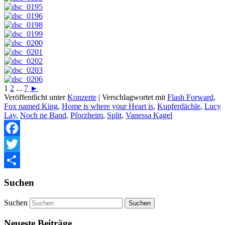
1
2
...
7
►
Veröffentlicht unter
Konzerte
|
Verschlagwortet mit
Flash Forward
,
Fox named King
,
Home is where your Heart is
,
Kupferdächle
,
Lucy
Lay
,
Noch ne Band
,
Pforzheim
,
Split
,
Vanessa Kagel
Facebook
Twitter
Teilen
Suchen
Suchen
Neueste Beiträge