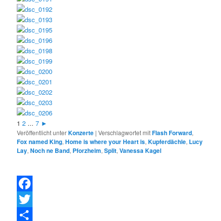
1
2
...
7
►
Veröffentlicht unter
Konzerte
|
Verschlagwortet mit
Flash Forward
,
Fox named King
,
Home is where your Heart is
,
Kupferdächle
,
Lucy
Lay
,
Noch ne Band
,
Pforzheim
,
Split
,
Vanessa Kagel
F
a
T