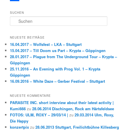
c
w
T
SUCHEN
e
i
e
S
b
t
i
u
c
o
t
l
h
NEUESTE BEITRÄGE
e
o
e
e
16.04.2017 – Wolfsfest – LKA – Stuttgart
n
15.04.2017 – Till Doom us Part – Krypta – Göppingen
k
r
n
28.01.2017 – Plague from The Underground Tour – Krypta –
Göppingen
25.11.2016 – An Evening with Prog Vol. 1 – Krypta
Göppingen
16.09.2016 – White Daze – Gerber Festival – Stuttgart
NEUESTE KOMMENTARE
PARASITE INC. short interview about their latest activity |
Kumi666
zu
28.06.2014 Dischingen, Rock am Härtsfeldsee
FOTOS: ULM, ROXY – 29/03/14 |
zu
29.03.2014 Ulm, Roxy,
Die Happy
konzertpix
zu
28.06.2013 Stuttgart, Freilichtbühne Killesberg