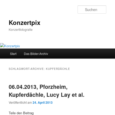
Zum
Zum
Inhalt
sekundären
Such
wechseln
Inhalt
wechseln
Konzertpix
Konzertfotografie
Hauptmenü
Start
Das Bilder-Archiv
SCHLAGWORT-ARCHIVE:
KUPFERDÄCHLE
06.04.2013, Pforzheim,
Kupferdächle, Lucy Lay et al.
Veröffentlicht am
24. April 2013
Teile den Beitrag