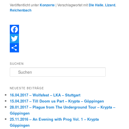
Veröffentlicht unter
Konzerte
|
Verschlagwortet mit
Die Halle
,
Lizard
,
Reichenbach
F
a
T
c
w
T
SUCHEN
e
i
e
S
b
t
i
u
c
o
t
l
h
NEUESTE BEITRÄGE
e
o
e
e
16.04.2017 – Wolfsfest – LKA – Stuttgart
n
15.04.2017 – Till Doom us Part – Krypta – Göppingen
k
r
n
28.01.2017 – Plague from The Underground Tour – Krypta –
Göppingen
25.11.2016 – An Evening with Prog Vol. 1 – Krypta
Göppingen