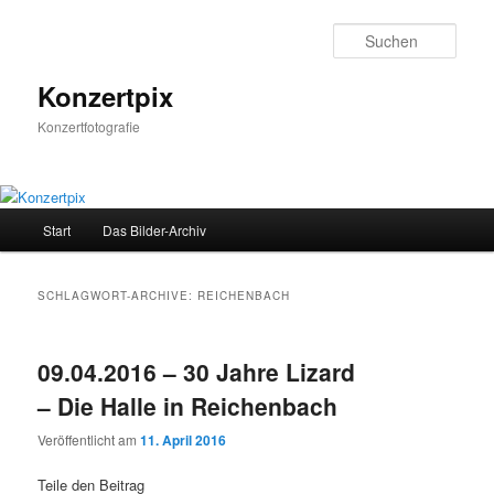
Zum
Zum
Inhalt
sekundären
Such
wechseln
Inhalt
wechseln
Konzertpix
Konzertfotografie
Hauptmenü
Start
Das Bilder-Archiv
SCHLAGWORT-ARCHIVE:
REICHENBACH
09.04.2016 – 30 Jahre Lizard
– Die Halle in Reichenbach
Veröffentlicht am
11. April 2016
Teile den Beitrag