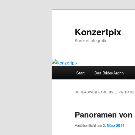
Zum
Zum
Inhalt
sekundären
wechseln
Inhalt
Konzertpix
wechseln
Konzertfotografie
Hauptmenü
Start
Das Bilder-Archiv
SCHLAGWORT-ARCHIVE:
RATHAUS
Panoramen von 
Veröffentlicht am
2. März 2014