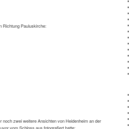
n Richtung Pauluskirche:
ier noch zwei weitere Ansichten von Heidenheim an der
uvor vom Schloss aus fotografiert hatte: