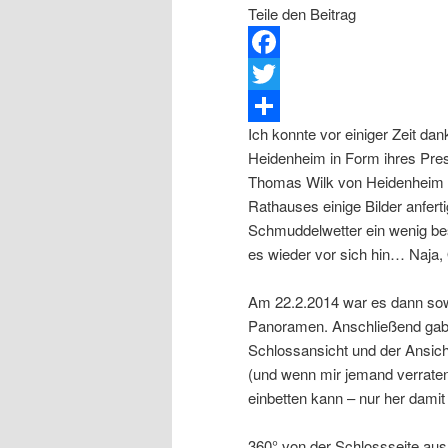
Teile den Beitrag
Facebook
Twitter
Ich konnte vor einiger Zeit da
Teilen
Heidenheim in Form ihres Pre
Thomas Wilk von Heidenheim 
Rathauses einige Bilder anfert
Schmuddelwetter ein wenig b
es wieder vor sich hin… Naja, 
Am 22.2.2014 war es dann sowe
Panoramen. Anschließend gab 
Schlossansicht und der Ansich
(und wenn mir jemand verrate
einbetten kann – nur her damit
360° von der Schlossseite aus