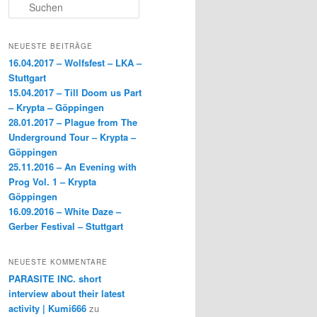
S
b
t
i
u
c
o
t
l
h
NEUESTE BEITRÄGE
e
o
e
e
16.04.2017 – Wolfsfest – LKA –
n
Stuttgart
k
r
n
15.04.2017 – Till Doom us Part
– Krypta – Göppingen
28.01.2017 – Plague from The
Underground Tour – Krypta –
Göppingen
25.11.2016 – An Evening with
Prog Vol. 1 – Krypta
Göppingen
16.09.2016 – White Daze –
Gerber Festival – Stuttgart
NEUESTE KOMMENTARE
PARASITE INC. short
interview about their latest
activity | Kumi666
zu