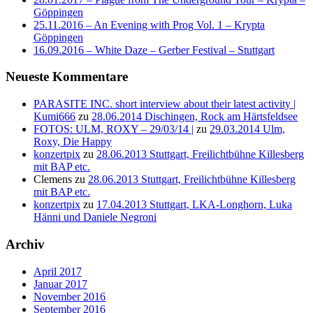
Göppingen
25.11.2016 – An Evening with Prog Vol. 1 – Krypta
Göppingen
16.09.2016 – White Daze – Gerber Festival – Stuttgart
Neueste Kommentare
PARASITE INC. short interview about their latest activity |
Kumi666
zu
28.06.2014 Dischingen, Rock am Härtsfeldsee
FOTOS: ULM, ROXY – 29/03/14 |
zu
29.03.2014 Ulm,
Roxy, Die Happy
konzertpix
zu
28.06.2013 Stuttgart, Freilichtbühne Killesberg
mit BAP etc.
Clemens
zu
28.06.2013 Stuttgart, Freilichtbühne Killesberg
mit BAP etc.
konzertpix
zu
17.04.2013 Stuttgart, LKA-Longhorn, Luka
Hänni und Daniele Negroni
Archiv
April 2017
Januar 2017
November 2016
September 2016