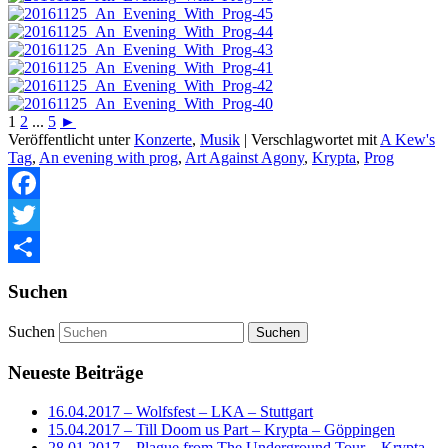
1
2
...
5
►
Veröffentlicht unter
Konzerte
,
Musik
|
Verschlagwortet mit
A Kew's
Tag
,
An evening with prog
,
Art Against Agony
,
Krypta
,
Prog
Facebook
Twitter
Teilen
Suchen
Suchen
Neueste Beiträge
16.04.2017 – Wolfsfest – LKA – Stuttgart
15.04.2017 – Till Doom us Part – Krypta – Göppingen
28.01.2017 – Plague from The Underground Tour – Krypta –