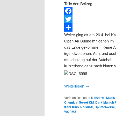
Teile den Beitrag
Facebook
Twitter
Weiter ging es am 26.4. bei Ka
Teilen
Open Air Bühne mit denen im T
das Ende gekommen. Keine Apo
irgendwo sehen. Ach, und auch
stundenlang auf der Autobahn 
kurzerhand ganz nach hinten ve
Weiterlesen
→
Veröffentlicht unter
Konzerte
,
Musik
Chemical Sweet Kid
,
Dark Munich F
Kant Kino
,
Noisuf-X
,
Optimolwerke
WORMZ