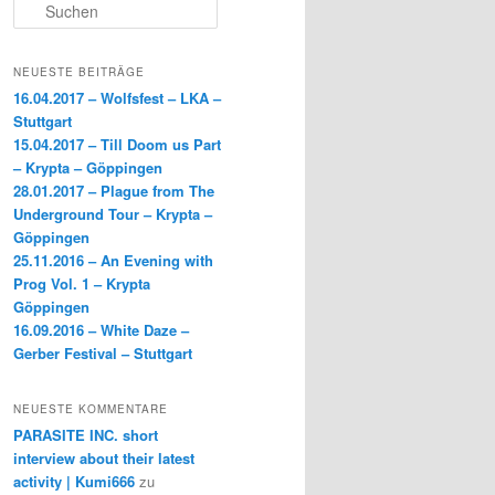
S
b
t
i
u
c
o
t
l
h
NEUESTE BEITRÄGE
e
o
e
e
16.04.2017 – Wolfsfest – LKA –
n
Stuttgart
k
r
n
15.04.2017 – Till Doom us Part
– Krypta – Göppingen
28.01.2017 – Plague from The
Underground Tour – Krypta –
Göppingen
25.11.2016 – An Evening with
Prog Vol. 1 – Krypta
Göppingen
16.09.2016 – White Daze –
Gerber Festival – Stuttgart
NEUESTE KOMMENTARE
PARASITE INC. short
interview about their latest
activity | Kumi666
zu