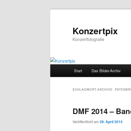
Zum
Zum
Inhalt
sekundären
wechseln
Inhalt
Konzertpix
wechseln
Konzertfotografie
Hauptmenü
Start
Das Bilder-Archiv
SCHLAGWORT-ARCHIVE:
PATENBR
DMF 2014 – Ban
Veröffentlicht am
28. April 2014