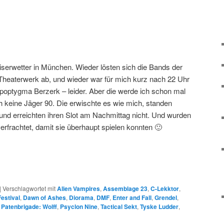
iserwetter in München. Wieder lösten sich die Bands der
heaterwerk ab, und wieder war für mich kurz nach 22 Uhr
ptygma Berzerk – leider. Aber die werde ich schon mal
 keine Jäger 90. Die erwischte es wie mich, standen
und erreichten ihren Slot am Nachmittag nicht. Und wurden
rfrachtet, damit sie überhaupt spielen konnten 🙂
|
Verschlagwortet mit
Alien Vampires
,
Assemblage 23
,
C-Lekktor
,
estival
,
Dawn of Ashes
,
Diorama
,
DMF
,
Enter and Fall
,
Grendel
,
,
Patenbrigade: Wolff
,
Psyclon Nine
,
Tactical Sekt
,
Tyske Ludder
,