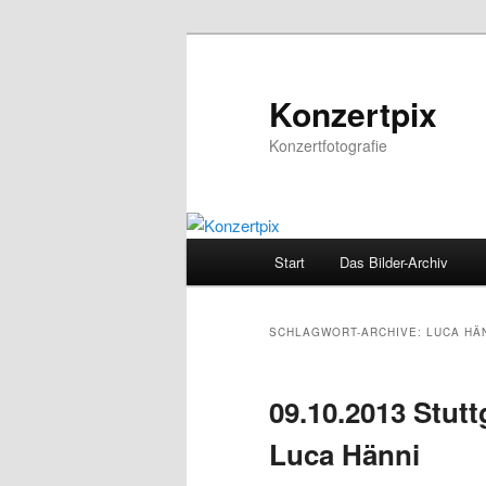
Zum
Zum
Inhalt
sekundären
wechseln
Inhalt
Konzertpix
wechseln
Konzertfotografie
Hauptmenü
Start
Das Bilder-Archiv
SCHLAGWORT-ARCHIVE:
LUCA HÄ
09.10.2013 Stut
Luca Hänni