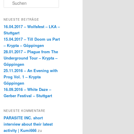
S
b
t
i
u
c
o
t
l
h
NEUESTE BEITRÄGE
e
o
e
e
16.04.2017 – Wolfsfest – LKA –
n
Stuttgart
k
r
n
15.04.2017 – Till Doom us Part
– Krypta – Göppingen
28.01.2017 – Plague from The
Underground Tour – Krypta –
Göppingen
25.11.2016 – An Evening with
Prog Vol. 1 – Krypta
Göppingen
16.09.2016 – White Daze –
Gerber Festival – Stuttgart
NEUESTE KOMMENTARE
PARASITE INC. short
interview about their latest
activity | Kumi666
zu