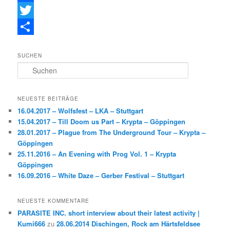
F
a
T
c
w
T
SUCHEN
e
i
e
S
b
t
i
u
c
o
t
l
h
NEUESTE BEITRÄGE
e
o
e
e
16.04.2017 – Wolfsfest – LKA – Stuttgart
n
15.04.2017 – Till Doom us Part – Krypta – Göppingen
k
r
n
28.01.2017 – Plague from The Underground Tour – Krypta –
Göppingen
25.11.2016 – An Evening with Prog Vol. 1 – Krypta
Göppingen
16.09.2016 – White Daze – Gerber Festival – Stuttgart
NEUESTE KOMMENTARE
PARASITE INC. short interview about their latest activity |
Kumi666
zu
28.06.2014 Dischingen, Rock am Härtsfeldsee