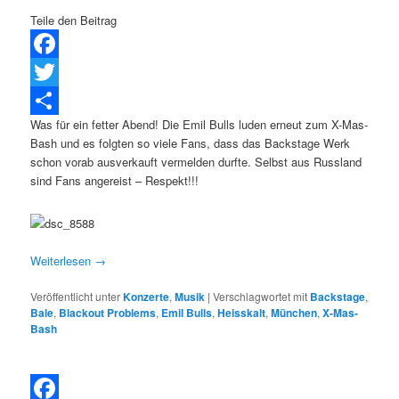
Teile den Beitrag
Facebook
Twitter
Was für ein fetter Abend! Die Emil Bulls luden erneut zum X-Mas-
Teilen
Bash und es folgten so viele Fans, dass das Backstage Werk
schon vorab ausverkauft vermelden durfte. Selbst aus Russland
sind Fans angereist – Respekt!!!
Weiterlesen
→
Veröffentlicht unter
Konzerte
,
Musik
|
Verschlagwortet mit
Backstage
,
Bale
,
Blackout Problems
,
Emil Bulls
,
Heisskalt
,
München
,
X-Mas-
Bash