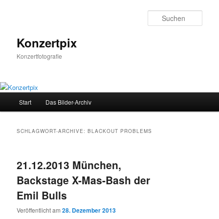
Zum
Zum
Inhalt
sekundären
Such
wechseln
Inhalt
wechseln
Konzertpix
Konzertfotografie
Hauptmenü
Start
Das Bilder-Archiv
SCHLAGWORT-ARCHIVE:
BLACKOUT PROBLEMS
21.12.2013 München,
Backstage X-Mas-Bash der
Emil Bulls
Veröffentlicht am
28. Dezember 2013