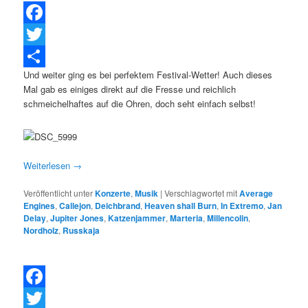
Facebook
Twitter
Und weiter ging es bei perfektem Festival-Wetter! Auch dieses
Teilen
Mal gab es einiges direkt auf die Fresse und reichlich
schmeichelhaftes auf die Ohren, doch seht einfach selbst!
Weiterlesen
→
Veröffentlicht unter
Konzerte
,
Musik
|
Verschlagwortet mit
Average
Engines
,
Callejon
,
Deichbrand
,
Heaven shall Burn
,
In Extremo
,
Jan
Delay
,
Jupiter Jones
,
Katzenjammer
,
Marteria
,
Millencolin
,
Nordholz
,
Russkaja
F