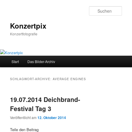
Zum
Zum
Inhalt
sekundären
Such
wechseln
Inhalt
wechseln
Konzertpix
Konzertfotografie
Hauptmenü
Start
Das Bilder-Archiv
SCHLAGWORT-ARCHIVE:
AVERAGE ENGINES
19.07.2014 Deichbrand-
Festival Tag 3
Veröffentlicht am
12. Oktober 2014
Teile den Beitrag