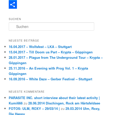
a
T
c
w
T
SUCHEN
e
i
e
S
b
t
i
u
c
o
t
l
h
NEUESTE BEITRÄGE
e
o
e
e
16.04.2017 – Wolfsfest – LKA – Stuttgart
n
15.04.2017 – Till Doom us Part – Krypta – Göppingen
k
r
n
28.01.2017 – Plague from The Underground Tour – Krypta –
Göppingen
25.11.2016 – An Evening with Prog Vol. 1 – Krypta
Göppingen
16.09.2016 – White Daze – Gerber Festival – Stuttgart
NEUESTE KOMMENTARE
PARASITE INC. short interview about their latest activity |
Kumi666
zu
28.06.2014 Dischingen, Rock am Härtsfeldsee
FOTOS: ULM, ROXY – 29/03/14 |
zu
29.03.2014 Ulm, Roxy,
Die Happy