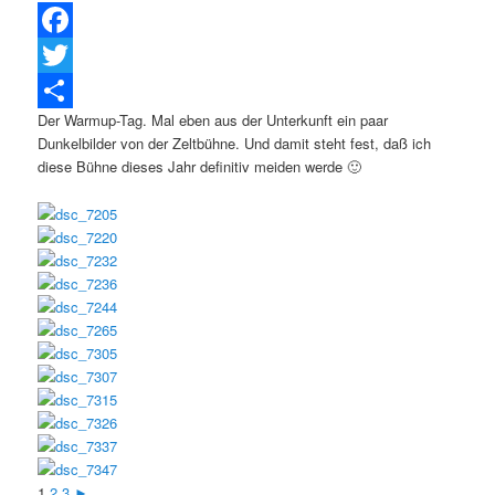
Facebook
Twitter
Der Warmup-Tag. Mal eben aus der Unterkunft ein paar
Teilen
Dunkelbilder von der Zeltbühne. Und damit steht fest, daß ich
diese Bühne dieses Jahr definitiv meiden werde 🙂
1
2
3
►