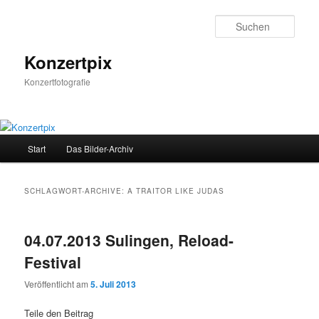
Zum
Zum
Inhalt
sekundären
Such
wechseln
Inhalt
wechseln
Konzertpix
Konzertfotografie
Hauptmenü
Start
Das Bilder-Archiv
SCHLAGWORT-ARCHIVE:
A TRAITOR LIKE JUDAS
04.07.2013 Sulingen, Reload-
Festival
Veröffentlicht am
5. Juli 2013
Teile den Beitrag