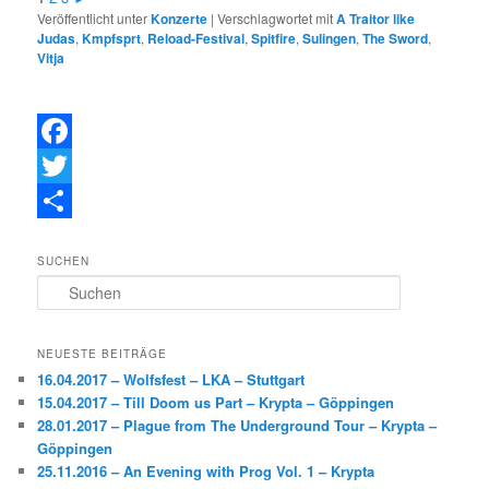
Veröffentlicht unter
Konzerte
|
Verschlagwortet mit
A Traitor like
Judas
,
Kmpfsprt
,
Reload-Festival
,
Spitfire
,
Sulingen
,
The Sword
,
Vitja
F
a
T
c
w
T
SUCHEN
e
i
e
S
b
t
i
u
c
o
t
l
h
NEUESTE BEITRÄGE
e
o
e
e
16.04.2017 – Wolfsfest – LKA – Stuttgart
n
15.04.2017 – Till Doom us Part – Krypta – Göppingen
k
r
n
28.01.2017 – Plague from The Underground Tour – Krypta –
Göppingen
25.11.2016 – An Evening with Prog Vol. 1 – Krypta