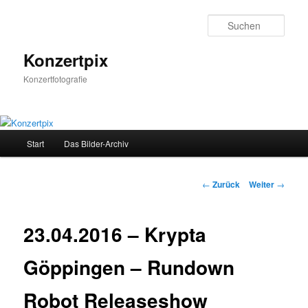
Zum
Inhalt
Such
wechseln
Konzertpix
Konzertfotografie
Hauptmenü
Start
Das Bilder-Archiv
Beitrags-
←
Zurück
Weiter
→
Navigation
23.04.2016 – Krypta
Göppingen – Rundown
Robot Releaseshow