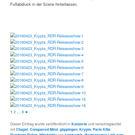
Fußabdruck in der Szene hinterlassen.
1
2
...
8
►
Dieser Eintrag wurde veröffentlicht in
Konzerte
und verschlagwortet
mit
Chapel
,
Conquered Mind
,
göppingen
,
Krypta
,
Paris Kills
,
Rundown Robot
,
Witchrider
von
konzertpix
.
Permanenter Link zum