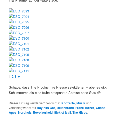
Frank Turner auf der Waterstage:
1
2
3
►
Schade, dass The Prodigy ihre Presse selektierten – aber es gibt
Schlimmeres als eine frühe entspannte Abreise ohne Stau 🙂
Dieser Eintrag wurde veröffentlicht in
Konzerte
,
Musik
und
verschlagwortet mit
Boy hits Car
,
Deichbrand
,
Frank Turner
,
Guano
Apes
,
Nordholz
,
Revolverheld
,
Sick of it all
,
The Hives
,