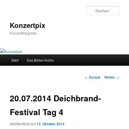
Zum
Inhalt
Such
wechseln
Konzertpix
Konzertfotografie
Hauptmenü
Start
Das Bilder-Archiv
Beitrags-
←
Zurück
Weiter
→
Navigation
20.07.2014 Deichbrand-
Festival Tag 4
Veröffentlicht am
12. Oktober 2014