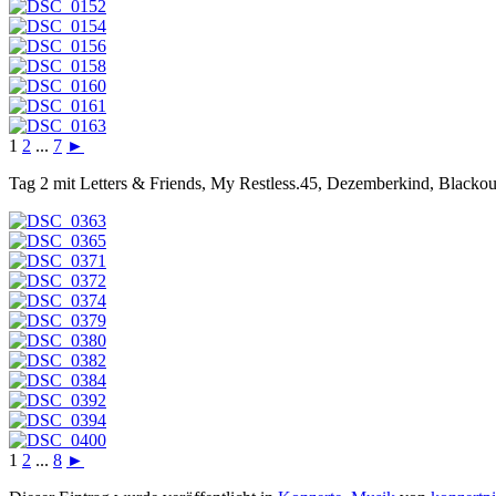
1
2
...
7
►
Tag 2 mit Letters & Friends, My Restless.45, Dezemberkind, Blacko
1
2
...
8
►