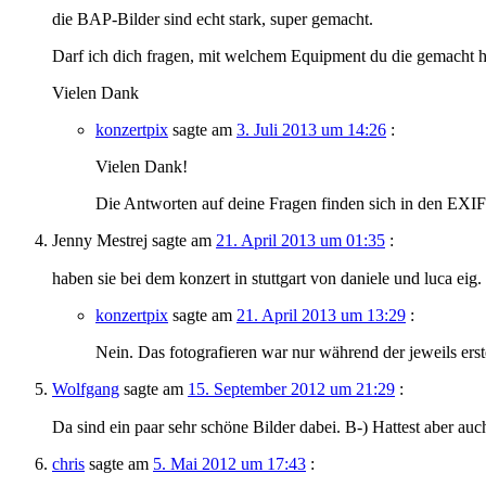
die BAP-Bilder sind echt stark, super gemacht.
Darf ich dich fragen, mit welchem Equipment du die gemacht
Vielen Dank
konzertpix
sagte am
3. Juli 2013 um 14:26
:
Vielen Dank!
Die Antworten auf deine Fragen finden sich in den EXIF-D
Jenny Mestrej
sagte am
21. April 2013 um 01:35
:
haben sie bei dem konzert in stuttgart von daniele und luca ei
konzertpix
sagte am
21. April 2013 um 13:29
:
Nein. Das fotografieren war nur während der jeweils ers
Wolfgang
sagte am
15. September 2012 um 21:29
:
Da sind ein paar sehr schöne Bilder dabei. B-) Hattest aber auc
chris
sagte am
5. Mai 2012 um 17:43
: