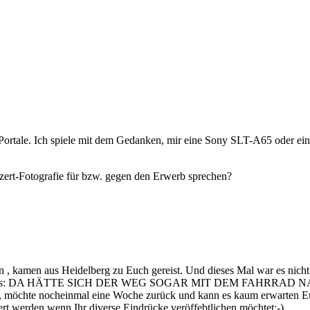
-Portale. Ich spiele mit dem Gedanken, mir eine Sony SLT-A65 oder e
zert-Fotografie für bzw. gegen den Erwerb sprechen?
rgen , kamen aus Heidelberg zu Euch gereist. Und dieses Mal war es nic
Auftrittes: DA HÄTTE SICH DER WEG SOGAR MIT DEM FAHRRAD NA
 möchte nocheinmal eine Woche zurück und kann es kaum erwarten Eu
ert werden wenn Ihr diverse Eindrücke veröffebtlichen möchtet:-)