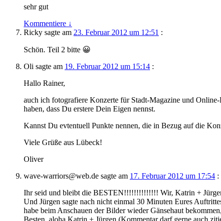
sehr gut
Kommentiere
↓
Ricky
sagte am
23. Februar 2012 um 12:51
:
Schön. Teil 2 bitte 😀
Oli
sagte am
19. Februar 2012 um 15:14
:
Hallo Rainer,
auch ich fotografiere Konzerte für Stadt-Magazine und Online
haben, dass Du erstere Dein Eigen nennst.
Kannst Du evtentuell Punkte nennen, die in Bezug auf die Kon
Viele Grüße aus Lübeck!
Oliver
wave-warriors@web.de
sagte am
17. Februar 2012 um 17:54
:
Ihr seid und bleibt die BESTEN!!!!!!!!!!!!!! Wir, Katrin + Jü
Und Jürgen sagte nach nicht einmal 30 Minuten Eures 
habe beim Anschauen der Bilder wieder Gänsehaut bekommen,
Besten, aloha Katrin + Jürgen (Kommentar darf gerne auch ziti