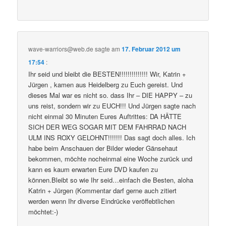
wave-warriors@web.de
sagte am
17. Februar 2012 um
17:54
:
Ihr seid und bleibt die BESTEN!!!!!!!!!!!!!! Wir, Katrin +
Jürgen , kamen aus Heidelberg zu Euch gereist. Und
dieses Mal war es nicht so. dass Ihr – DIE HAPPY – zu
uns reist, sondern wir zu EUCH!!! Und Jürgen sagte nach
nicht einmal 30 Minuten Eures Auftrittes: DA HÄTTE
SICH DER WEG SOGAR MIT DEM FAHRRAD NACH
ULM INS ROXY GELOHNT!!!!!!! Das sagt doch alles. Ich
habe beim Anschauen der Bilder wieder Gänsehaut
bekommen, möchte nocheinmal eine Woche zurück und
kann es kaum erwarten Eure DVD kaufen zu
können.Bleibt so wie Ihr seid…einfach die Besten, aloha
Katrin + Jürgen (Kommentar darf gerne auch zitiert
werden wenn Ihr diverse Eindrücke veröffebtlichen
möchtet:-)