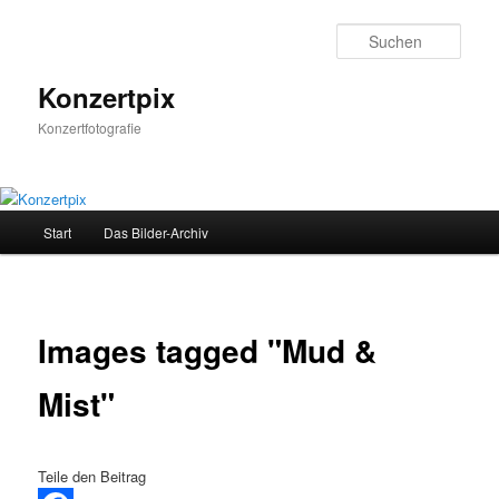
Zum
Inhalt
Such
wechseln
Konzertpix
Konzertfotografie
Hauptmenü
Start
Das Bilder-Archiv
Images tagged "Mud &
Mist"
Teile den Beitrag