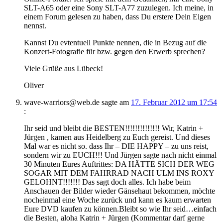
SLT-A65 oder eine Sony SLT-A77 zuzulegen. Ich meine, in
einem Forum gelesen zu haben, dass Du erstere Dein Eigen
nennst.
Kannst Du evtentuell Punkte nennen, die in Bezug auf die
Konzert-Fotografie für bzw. gegen den Erwerb sprechen?
Viele Grüße aus Lübeck!
Oliver
wave-warriors@web.de
sagte am
17. Februar 2012 um 17:54
:
Ihr seid und bleibt die BESTEN!!!!!!!!!!!!!! Wir, Katrin +
Jürgen , kamen aus Heidelberg zu Euch gereist. Und dieses
Mal war es nicht so. dass Ihr – DIE HAPPY – zu uns reist,
sondern wir zu EUCH!!! Und Jürgen sagte nach nicht einmal
30 Minuten Eures Auftrittes: DA HÄTTE SICH DER WEG
SOGAR MIT DEM FAHRRAD NACH ULM INS ROXY
GELOHNT!!!!!!! Das sagt doch alles. Ich habe beim
Anschauen der Bilder wieder Gänsehaut bekommen, möchte
nocheinmal eine Woche zurück und kann es kaum erwarten
Eure DVD kaufen zu können.Bleibt so wie Ihr seid…einfach
die Besten, aloha Katrin + Jürgen (Kommentar darf gerne