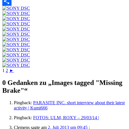
Twitter
Teilen
1
2
►
0 Gedanken zu „
Images tagged "Missing
Brake"
“
Pingback:
PARASITE INC. short interview about their latest
activity | Kumi666
Pingback:
FOTOS: ULM, ROXY – 29/03/14 |
Clemens
sagte am
2. Juli 2013 um 09:45
: