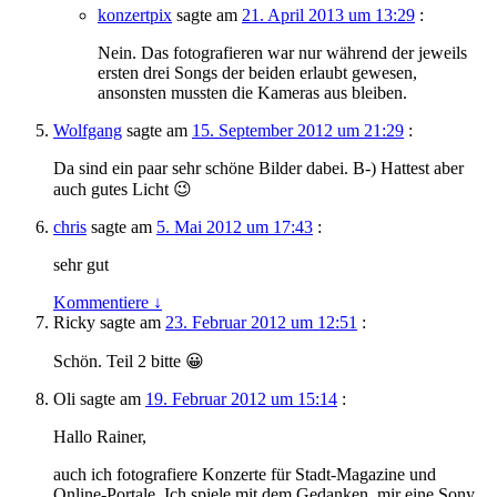
konzertpix
sagte am
21. April 2013 um 13:29
:
Nein. Das fotografieren war nur während der jeweils
ersten drei Songs der beiden erlaubt gewesen,
ansonsten mussten die Kameras aus bleiben.
Wolfgang
sagte am
15. September 2012 um 21:29
:
Da sind ein paar sehr schöne Bilder dabei. B-) Hattest aber
auch gutes Licht 😉
chris
sagte am
5. Mai 2012 um 17:43
:
sehr gut
Kommentiere
↓
Ricky
sagte am
23. Februar 2012 um 12:51
:
Schön. Teil 2 bitte 😀
Oli
sagte am
19. Februar 2012 um 15:14
:
Hallo Rainer,
auch ich fotografiere Konzerte für Stadt-Magazine und
Online-Portale. Ich spiele mit dem Gedanken, mir eine Sony