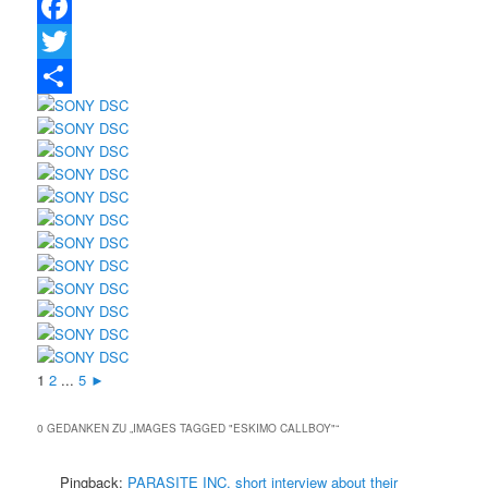
Facebook
Twitter
Teilen
1
2
...
5
►
0 GEDANKEN ZU „
IMAGES TAGGED "ESKIMO CALLBOY"
“
Pingback:
PARASITE INC. short interview about their