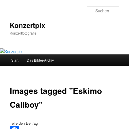
Zum
Inhalt
Such
wechseln
Konzertpix
Konzertfotografie
Hauptmenü
Start
Das Bilder-Archiv
Images tagged "Eskimo
Callboy"
Teile den Beitrag