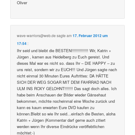
Oliver
wave-warriors@web.de
sagte am
17. Februar 2012 um
17:54
:
Ihr seid und bleibt die BESTEN!!!!!!!!!!!!!! Wir, Katrin +
Jürgen , kamen aus Heidelberg zu Euch gereist. Und
dieses Mal war es nicht so. dass Ihr – DIE HAPPY – zu
uns reist, sondern wir zu EUCH!!! Und Jürgen sagte nach
nicht einmal 30 Minuten Eures Auftrittes: DA HÄTTE
SICH DER WEG SOGAR MIT DEM FAHRRAD NACH
ULM INS ROXY GELOHNT!!!!!!! Das sagt doch alles. Ich
habe beim Anschauen der Bilder wieder Gänsehaut
bekommen, möchte nocheinmal eine Woche zurück und
kann es kaum erwarten Eure DVD kaufen zu
können.Bleibt so wie Ihr seid…einfach die Besten, aloha
Katrin + Jürgen (Kommentar darf gerne auch zitiert
werden wenn Ihr diverse Eindrücke veröffebtlichen
möchtet:-)