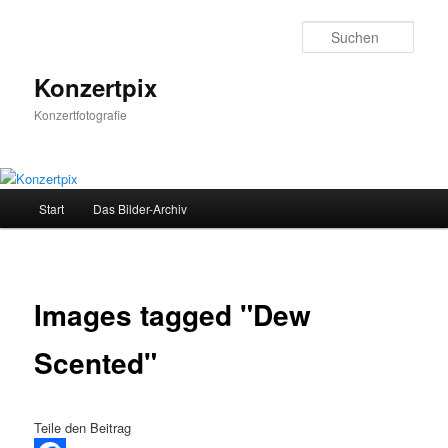
Zum
Inhalt
Such
wechseln
Konzertpix
Konzertfotografie
Hauptmenü
Start
Das Bilder-Archiv
Images tagged "Dew
Scented"
Teile den Beitrag