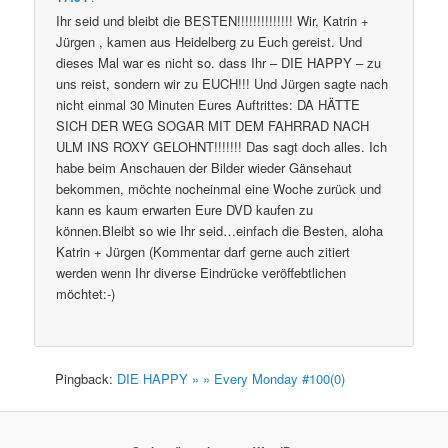
Ihr seid und bleibt die BESTEN!!!!!!!!!!!!!! Wir, Katrin +
Jürgen , kamen aus Heidelberg zu Euch gereist. Und
dieses Mal war es nicht so. dass Ihr – DIE HAPPY – zu
uns reist, sondern wir zu EUCH!!! Und Jürgen sagte nach
nicht einmal 30 Minuten Eures Auftrittes: DA HÄTTE
SICH DER WEG SOGAR MIT DEM FAHRRAD NACH
ULM INS ROXY GELOHNT!!!!!!! Das sagt doch alles. Ich
habe beim Anschauen der Bilder wieder Gänsehaut
bekommen, möchte nocheinmal eine Woche zurück und
kann es kaum erwarten Eure DVD kaufen zu
können.Bleibt so wie Ihr seid…einfach die Besten, aloha
Katrin + Jürgen (Kommentar darf gerne auch zitiert
werden wenn Ihr diverse Eindrücke veröffebtlichen
möchtet:-)
Pingback:
DIE HAPPY » » Every Monday #100(0)